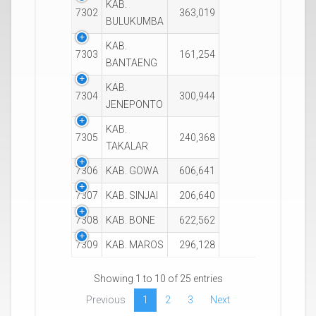
KAB.
7302
363,019
BULUKUMBA
KAB.
7303
161,254
BANTAENG
KAB.
7304
300,944
JENEPONTO
KAB.
7305
240,368
TAKALAR
7306
KAB. GOWA
606,641
7307
KAB. SINJAI
206,640
7308
KAB. BONE
622,562
7309
KAB. MAROS
296,128
Showing 1 to 10 of 25 entries
Previous
1
2
3
Next