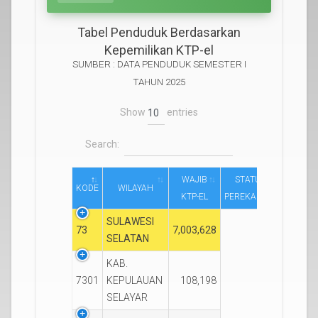
Tabel Penduduk Berdasarkan
Kepemilikan KTP-el
SUMBER : DATA PENDUDUK SEMESTER I
TAHUN 2025
Show
entries
Search:
WAJIB
STATUS
KODE
WILAYAH
KTP-EL
PEREKAMAN
SULAWESI
73
7,003,628
SELATAN
KAB.
7301
KEPULAUAN
108,198
SELAYAR